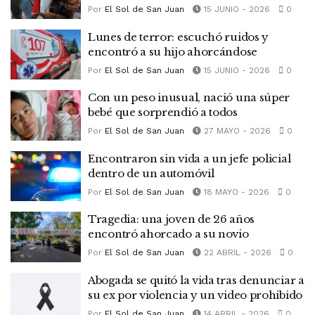
Por
El Sol de San Juan
15 JUNIO - 2026
0
Lunes de terror: escuchó ruidos y
encontró a su hijo ahorcándose
Por
El Sol de San Juan
15 JUNIO - 2026
0
Con un peso inusual, nació una súper
bebé que sorprendió a todos
Por
El Sol de San Juan
27 MAYO - 2026
0
Encontraron sin vida a un jefe policial
dentro de un automóvil
Por
El Sol de San Juan
18 MAYO - 2026
0
Tragedia: una joven de 26 años
encontró ahorcado a su novio
Por
El Sol de San Juan
22 ABRIL - 2026
0
Abogada se quitó la vida tras denunciar a
su ex por violencia y un video prohibido
Por
El Sol de San Juan
14 ABRIL - 2026
0