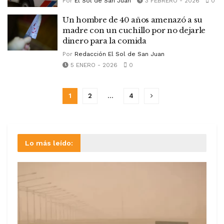
Por
El Sol de San Juan
3 FEBRERO - 2026
0
Un hombre de 40 años amenazó a su
madre con un cuchillo por no dejarle
dinero para la comida
Por
Redacción El Sol de San Juan
5 ENERO - 2026
0
1
2
…
4
Lo más leído: