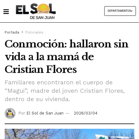
DEPARTAMENTOS
Portada
Policiales
Conmoción: hallaron sin
vida a la mamá de
Cristian Flores
Familiares encontraron el cuerpo de
“Magui”, madre del joven Cristian Flores,
dentro de su vivienda.
Por
El Sol de San Juan
2026/03/04