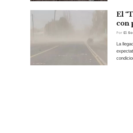
El “
con 
Por
El So
La llega
expectat
condicio