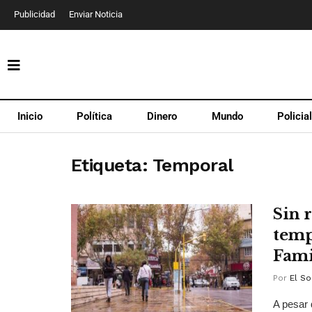
Publicidad
Enviar Noticia
Inicio
Política
Dinero
Mundo
Policia
Etiqueta:
Temporal
Sin 
temp
Fami
Por
El So
A pesar 