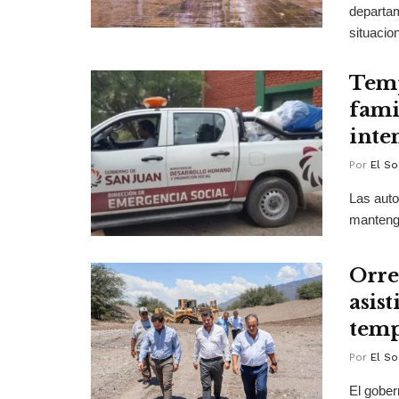
departam
situacion
Temp
famil
inten
Por
El So
Las auto
mantenga
Orre
asis
temp
Por
El So
El gober