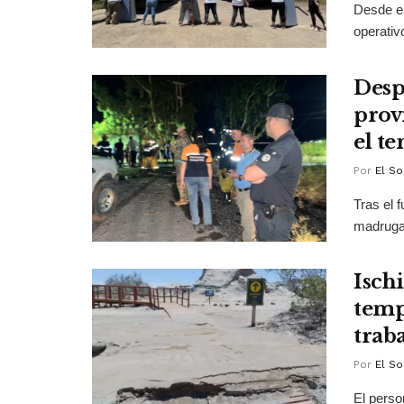
Desde el
operativ
Desp
prov
el t
Por
El So
Tras el 
madrugad
Ischi
temp
trab
Por
El So
El perso