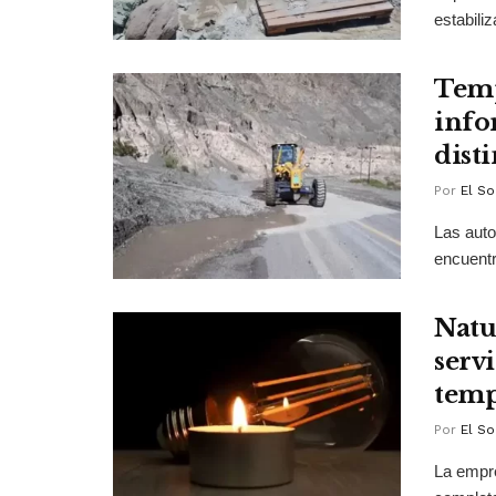
estabili
Temp
info
dist
Por
El So
Las auto
encuentr
Natu
servi
temp
Por
El So
La empre