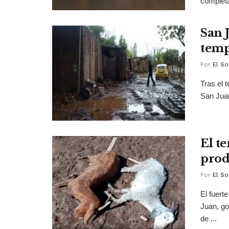
completa
San J
temp
Por
El So
Tras el 
San Juan
El t
prod
Por
El So
El fuert
Juan, go
de ...