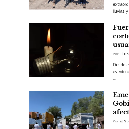
extraord
lluvias y
Fuer
corte
usua
Por
El So
Desde el
evento c
...
Emer
Gobi
afec
Por
El So