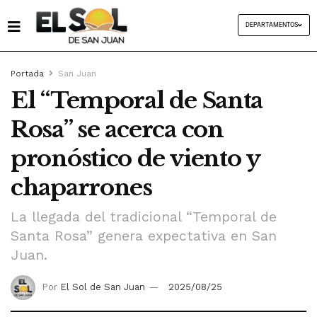
DEPARTAMENTOS
Portada
San Juan
El “Temporal de Santa
Rosa” se acerca con
pronóstico de viento y
chaparrones
La llegada del tradicional “Temporal de
Santa Rosa” genera expectativa en San
Juan.
Por
El Sol de San Juan
2025/08/25