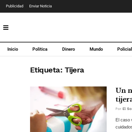
Publicidad
Enviar Noticia
Inicio
Política
Dinero
Mundo
Policia
Etiqueta:
Tijera
Un n
tijer
Por
El So
El caso 
cuidados