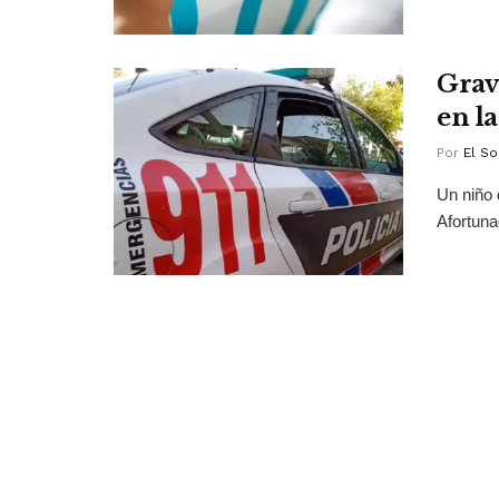
Grav
en l
Por
El So
Un niño 
Afortuna