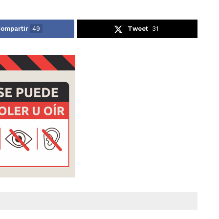
ompartir
49
Tweet
31