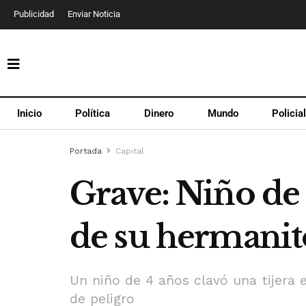
Publicidad
Enviar Noticia
Inicio
Política
Dinero
Mundo
Policia
Portada
Capital
Grave: Niño de 
de su hermanit
Un niño de 4 años clavó una tijera
de peligro