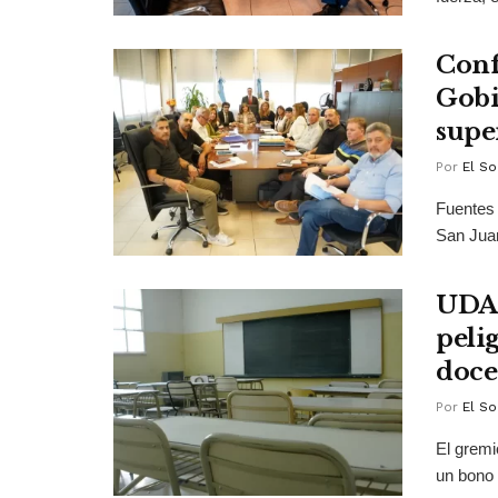
Conf
Gobi
supe
Por
El So
Fuentes 
San Juan
UDAP
peli
doce
Por
El So
El grem
un bono 