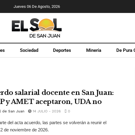
Jueves 06 De Agosto, 2026
les
Sociedad
Deportes
Minería
De Pura 
rdo salarial docente en San Juan:
 y AMET aceptaron, UDA no
l de San Juan
14 JULIO - 2026
0
te del acta acuerdo, las partes se volverán a reunir el
 2 de noviembre de 2026.