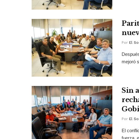
Pari
nuev
Por
El So
Después
mejoró s
Sin 
rech
Gobi
Por
El So
El confl
fuerza, 