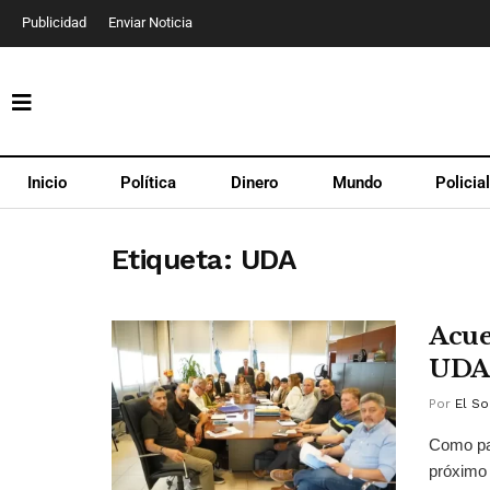
Publicidad
Enviar Noticia
Inicio
Política
Dinero
Mundo
Policia
Etiqueta:
UDA
Acue
UDAP
Por
El So
Como par
próximo