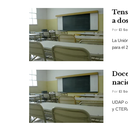
Tens
a do
Por
El So
La Unión
para el 2
Doce
naci
Por
El So
UDAP co
y CTERA 