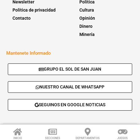
Newsletter
Política
Política de privacidad
Cultura
Contacto
Opinión
Dinero
Minería
Mantenete Informado
GRUPO EL SOL DE SAN JUAN
NUESTRO CANAL DE WHATSAPP
SEGUINOS EN GOOGLE NOTICIAS
© 2026 - El Sol de San Juan. Todos los derechos reservados. |
Desarrolla:
Daskalos Solutions
.
INICIO
SECCIONES
DEPARTAMENTOS
JUEGOS