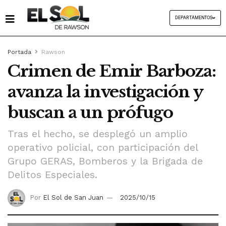
DEPARTAMENTOS
Portada
Rawson
Crimen de Emir Barboza:
avanza la investigación y
buscan a un prófugo
Tras el hecho, se desplegó un amplio
operativo policial, con participación del
Grupo GERAS, Bomberos y la Brigada de
Delitos Especiales.
Por
El Sol de San Juan
2025/10/15