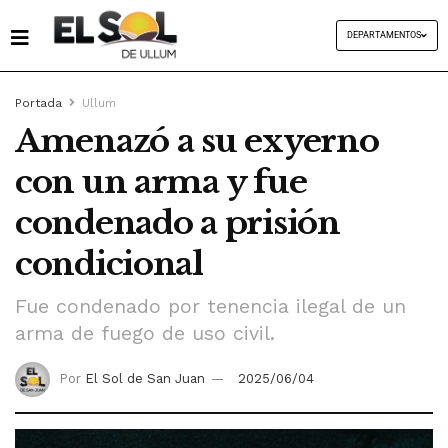
DEPARTAMENTOS
Portada
Ullum
Amenazó a su exyerno
con un arma y fue
condenado a prisión
condicional
Fue condenado por tenencia ilegal de un
arma de fuego de uso civil.
Por
El Sol de San Juan
2025/06/04