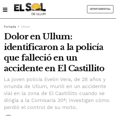
DEPARTAMENTOS
Portada
Ullum
Dolor en Ullum:
identificaron a la policía
que falleció en un
accidente en El Castillito
La joven policía Evelin Vera, de 28 años y
oriunda de Ullum, murió en un accidente
vial en la zona de El Castillito cuando se
dirigía a la Comisaría 30ª; investigan cómo
perdió el control de su moto.