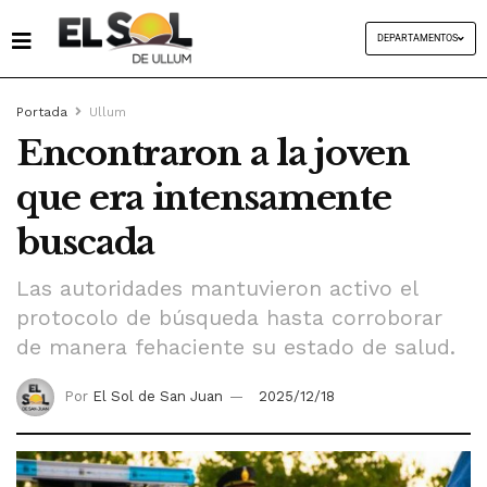
DEPARTAMENTOS
Portada
Ullum
Encontraron a la joven
que era intensamente
buscada
Las autoridades mantuvieron activo el
protocolo de búsqueda hasta corroborar
de manera fehaciente su estado de salud.
Por
El Sol de San Juan
2025/12/18