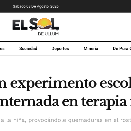
Sábado 08 De Agosto, 2026
les
Sociedad
Deportes
Minería
De Pura 
n experimento escol
internada en terapia 
 la niña, provocándole quemaduras en el rostro