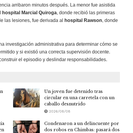
ncia arribaron minutos después. La menor fue asistida
l
hospital Marcial Quiroga
, donde recibió las primeras
e las lesiones, fue derivada al
hospital Rawson
, donde
na investigación administrativa para determinar cómo se
permitido y si existió una correcta supervisión docente.
construir el episodio y deslindar responsabilidades.
en
Un joven fue detenido tras
circular en una carretela con un
caballo desnutrido
2026/08/08
ía
Condenaron a un delincuente por
en
dos robos en Chimbas: pasará dos