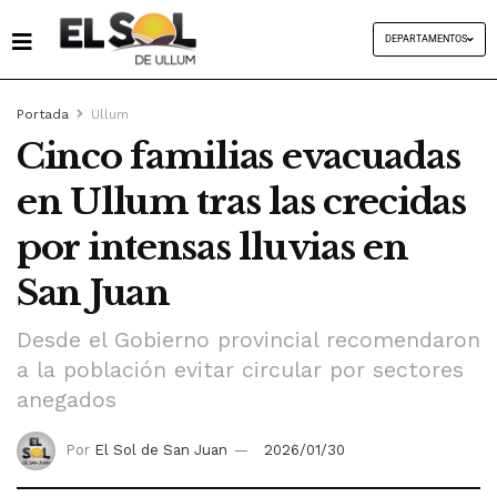
DEPARTAMENTOS
Portada
Ullum
Cinco familias evacuadas
en Ullum tras las crecidas
por intensas lluvias en
San Juan
Desde el Gobierno provincial recomendaron
a la población evitar circular por sectores
anegados
Por
El Sol de San Juan
2026/01/30