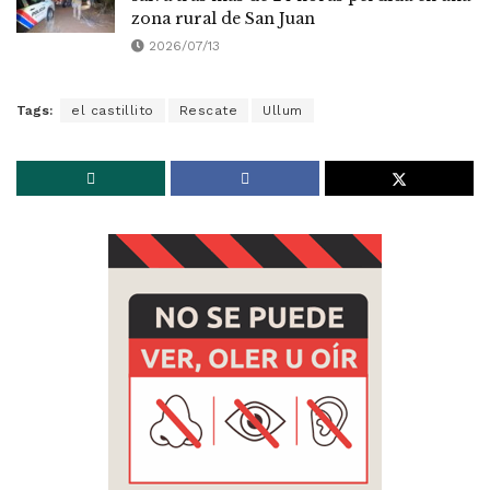
zona rural de San Juan
2026/07/13
Tags:
el castillito
Rescate
Ullum