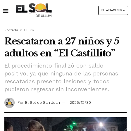
DEPARTAMENTOS
Portada
Ullum
Rescataron a 27 niños y 5
adultos en “El Castillito”
El procedimiento finalizó con saldo
positivo, ya que ninguna de las personas
rescatadas presentó lesiones y todos
pudieron regresar sin inconvenientes.
Por
El Sol de San Juan
2025/12/30