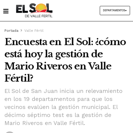
DEPARTAMENTOS
Portada
Valle Fértil
Encuesta en El Sol: ¿cómo
está hoy la gestión de
Mario Riveros en Valle
Fértil?
El Sol de San Juan inicia un relevamiento
en los 19 departamentos para que los
vecinos evalúen la gestión municipal. El
décimo séptimo test es la gestión de
Mario Riveros en Valle Fértil.