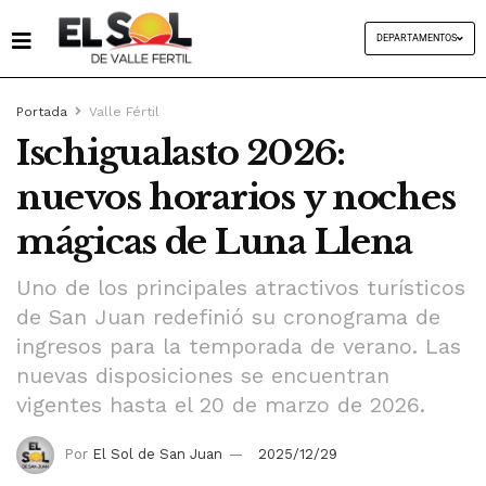
DEPARTAMENTOS
Portada
Valle Fértil
Ischigualasto 2026:
nuevos horarios y noches
mágicas de Luna Llena
Uno de los principales atractivos turísticos
de San Juan redefinió su cronograma de
ingresos para la temporada de verano. Las
nuevas disposiciones se encuentran
vigentes hasta el 20 de marzo de 2026.
Por
El Sol de San Juan
2025/12/29