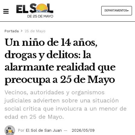
DEPARTAMENTOS
Portada
25 de Mayo
Un niño de 14 años,
drogas y delitos: la
alarmante realidad que
preocupa a 25 de Mayo
Vecinos, autoridades y organismos
judiciales advierten sobre una situación
social crítica que involucra a un menor de
edad en 25 de Mayo.
Por
El Sol de San Juan
2026/05/09