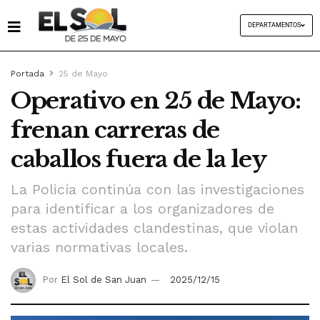
DEPARTAMENTOS
Portada
25 de Mayo
Operativo en 25 de Mayo:
frenan carreras de
caballos fuera de la ley
La Policía continúa con las investigaciones
para identificar a los organizadores de
estas actividades clandestinas, que violan
varias normativas locales.
Por
El Sol de San Juan
2025/12/15