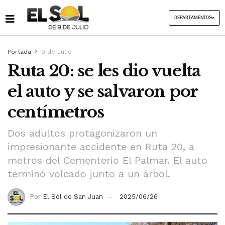
DEPARTAMENTOS
Portada
9 de Julio
Ruta 20: se les dio vuelta
el auto y se salvaron por
centímetros
Dos adultos protagonizaron un
impresionante accidente en Ruta 20, a
metros del Cementerio El Palmar. El auto
terminó volcado junto a un árbol.
Por
El Sol de San Juan
2025/06/26