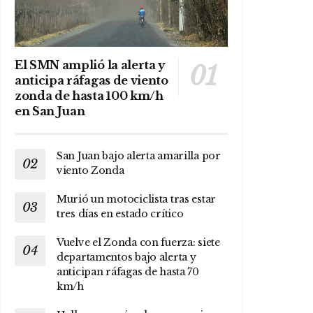
El SMN amplió la alerta y
anticipa ráfagas de viento
zonda de hasta 100 km/h
en San Juan
San Juan bajo alerta amarilla por
viento Zonda
Murió un motociclista tras estar
tres días en estado crítico
Vuelve el Zonda con fuerza: siete
departamentos bajo alerta y
anticipan ráfagas de hasta 70
km/h