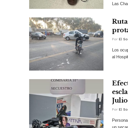
Las Chacr
Ruta
prot
Por
El So
Los ocup
al Hospi
Efec
escl
Julio
Por
El So
Personal
un secad