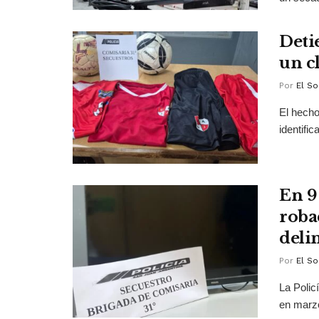
Deti
un c
Por
El So
El hecho 
identific
En 9
roba
deli
Por
El So
La Polic
en marzo