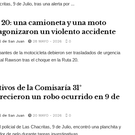
itas, 9 de Julio, tras una alerta por ...
 20: una camioneta y una moto
agonizaron un violento accidente
l de San Juan
28 MAYO - 2026
0
antes de la motocicleta debieron ser trasladados de urgencia
tal Rawson tras el choque en la Ruta 20.
tivos de la Comisaría 31°
arecieron un robo ocurrido en 9 de
l de San Juan
20 MAYO - 2026
0
 policial de Las Chacritas, 9 de Julio, encontró una planchita y
or de pelo durante tareas investigativas.