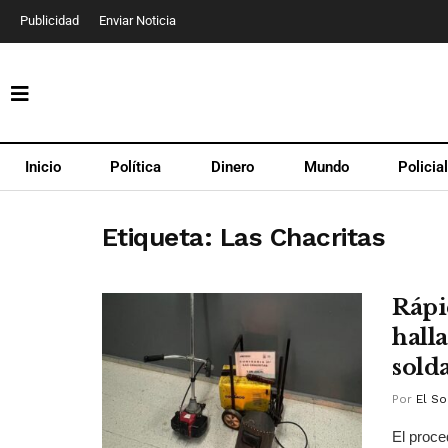
Publicidad
Enviar Noticia
Inicio
Política
Dinero
Mundo
Policia
Etiqueta:
Las Chacritas
Rápi
hall
sold
Por
El So
El proce