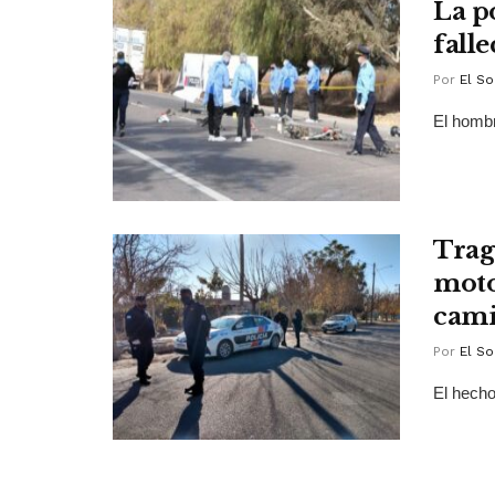
La p
falle
Por
El So
El homb
Trag
moto
cam
Por
El So
El hecho