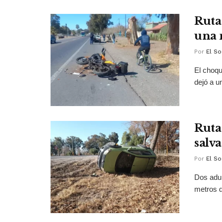
Ruta
una 
Por
El So
El choqu
dejó a u
Ruta 
salv
Por
El So
Dos adul
metros d