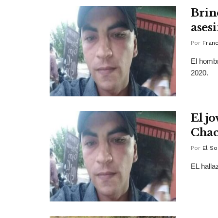
Brin
ases
Por
Franc
El hombr
2020.
El j
Chacr
Por
El So
EL halla