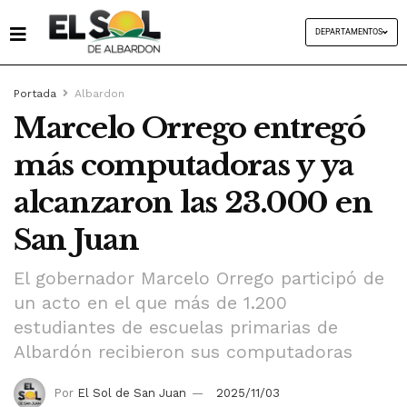
DEPARTAMENTOS
Portada
Albardon
Marcelo Orrego entregó
más computadoras y ya
alcanzaron las 23.000 en
San Juan
El gobernador Marcelo Orrego participó de
un acto en el que más de 1.200
estudiantes de escuelas primarias de
Albardón recibieron sus computadoras
Por
El Sol de San Juan
2025/11/03