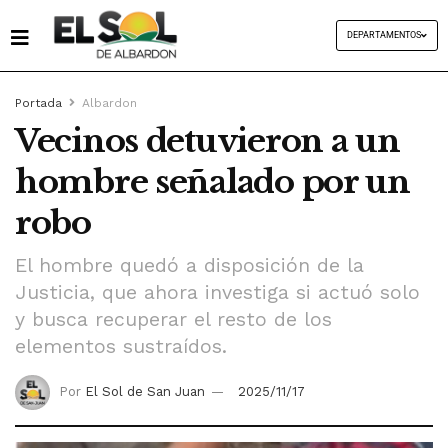
DEPARTAMENTOS
Portada
Albardon
Vecinos detuvieron a un
hombre señalado por un
robo
El hombre quedó a disposición de la
Justicia, que ahora investiga si actuó solo
y busca recuperar el resto de los
elementos sustraídos.
Por
El Sol de San Juan
2025/11/17