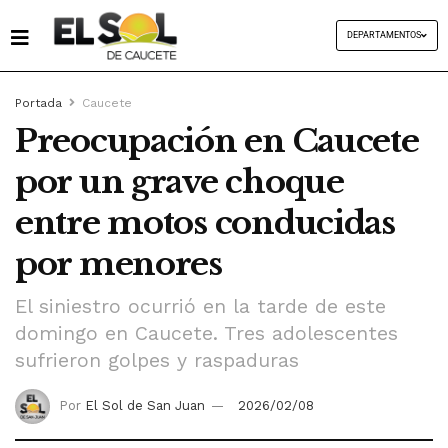
DEPARTAMENTOS
Portada
Caucete
Preocupación en Caucete
por un grave choque
entre motos conducidas
por menores
El siniestro ocurrió en la tarde de este
domingo en Caucete. Tres adolescentes
sufrieron golpes y raspaduras
Por
El Sol de San Juan
2026/02/08