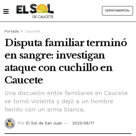
DEPARTAMENTOS
Portada
Caucete
Disputa familiar terminó
en sangre: investigan
ataque con cuchillo en
Caucete
Una discusión entre familiares en Caucete
se tornó violenta y dejó a un hombre
herido con un arma blanca.
Por
El Sol de San Juan
2025/06/17