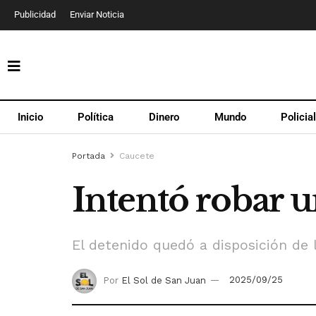
Publicidad
Enviar Noticia
Inicio
Política
Dinero
Mundo
Policia
Portada
Caucete
Intentó robar 
El detenido quedó a disposición de la
Por
El Sol de San Juan
2025/09/25