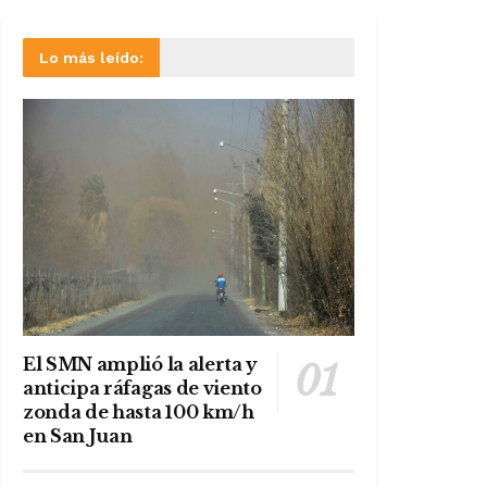
Lo más leído:
El SMN amplió la alerta y
anticipa ráfagas de viento
zonda de hasta 100 km/h
en San Juan