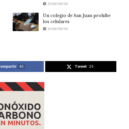
2026/08/05
Un colegio de San Juan prohíbe
los celulares
2026/08/05
ompartir
40
Tweet
25