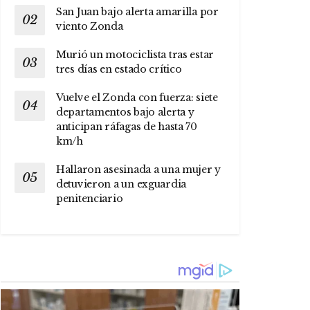
San Juan bajo alerta amarilla por
viento Zonda
Murió un motociclista tras estar
tres días en estado crítico
Vuelve el Zonda con fuerza: siete
departamentos bajo alerta y
anticipan ráfagas de hasta 70
km/h
Hallaron asesinada a una mujer y
detuvieron a un exguardia
penitenciario