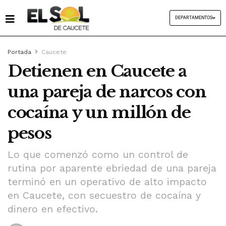
DEPARTAMENTOS
Portada
Caucete
Detienen en Caucete a
una pareja de narcos con
cocaína y un millón de
pesos
Lo que comenzó como un control de
rutina por aparente ebriedad de una pareja
terminó en un operativo de alto impacto
en Caucete, con secuestro de cocaína y
dinero en efectivo.