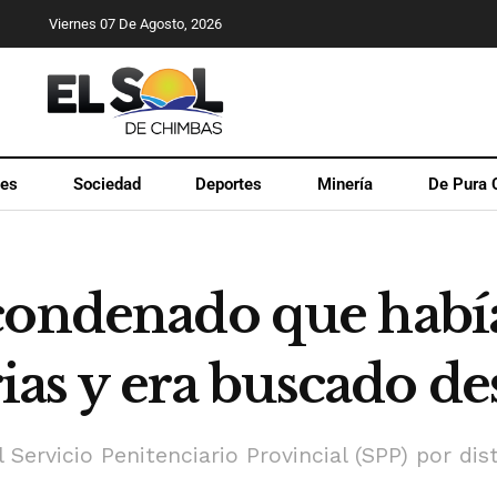
Viernes 07 De Agosto, 2026
les
Sociedad
Deportes
Minería
De Pura 
condenado que había
rias y era buscado de
Servicio Penitenciario Provincial (SPP) por dis