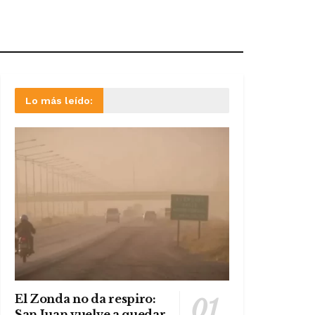
Lo más leído:
El Zonda no da respiro:
San Juan vuelve a quedar