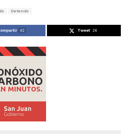
do
Detenido
ompartir
42
Tweet
26