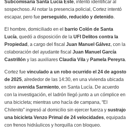
Subcomisaría Santa Lucía Este
, intentó identificar al
sospechoso. Al notar la presencia policial, Cortez intentó
escapar, pero fue
perseguido, reducido y detenido
.
El hombre, domiciliado en el
barrio Colón de Santa
Lucía
, quedó a disposición de la
UFI Delitos contra la
Propiedad
, a cargo del fiscal
Juan Manuel Gálvez
, con la
colaboración del ayudante fiscal
Juan Manuel García
Castrillón
y las auxiliares
Claudia Vila
y
Pamela Pereyra
.
Cortez fue
vinculado a un robo ocurrido el 24 de agosto
de 2025
, alrededor de las 14:30, en una vivienda ubicada
sobre
avenida Sarmiento
, en Santa Lucía. De acuerdo
con la investigación, el ladrón llegó junto a un cómplice en
una bicicleta; mientras uno hacía de campana, “El
Chilenito” ingresó al domicilio sin ejercer fuerza y
sustrajo
una bicicleta Venzo Primal de 24 velocidades
, equipada
con frenos hidráulicos y horquilla con bloqueo.