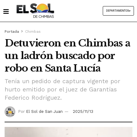
DEPARTAMENTOS
Portada
Chimbas
Detuvieron en Chimbas a
un ladrón buscado por
robo en Santa Lucía
Tenía un pedido de captura vigente por
hurto emitido por el juez de Garantías
Federico Rodríguez.
Por
El Sol de San Juan
2025/11/13