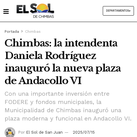
DEPARTAMENTOS
Portada
Chimbas
Chimbas: la intendenta
Daniela Rodríguez
inauguró la nueva plaza
de Andacollo VI
Con una importante inversión entre
FODERE y fondos municipales, la
Municipalidad de Chimbas inauguró una
plaza moderna y funcional en Andacollo VI.
Por
El Sol de San Juan
2025/07/15