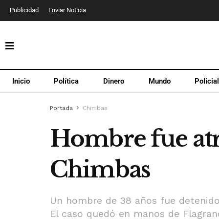
Publicidad
Enviar Noticia
Inicio
Política
Dinero
Mundo
Policia
Portada
Chimbas
Hombre fue at
Chimbas
Un hombre de 38 años fue detenido 
El caso quedó en manos de Flagranc