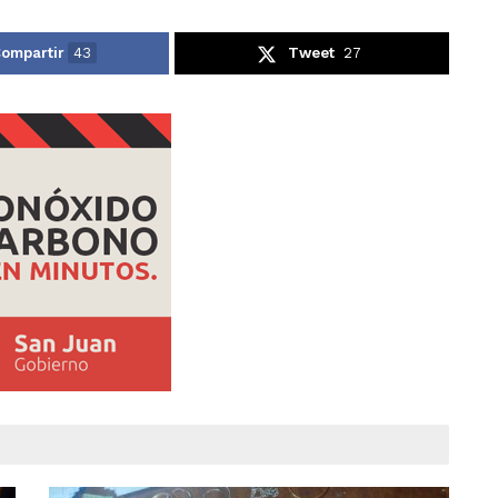
ompartir
43
Tweet
27