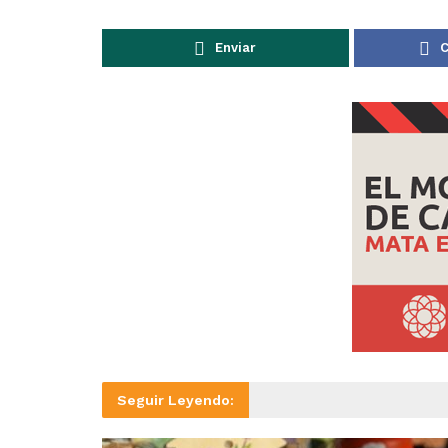
Enviar
C
Seguir Leyendo: