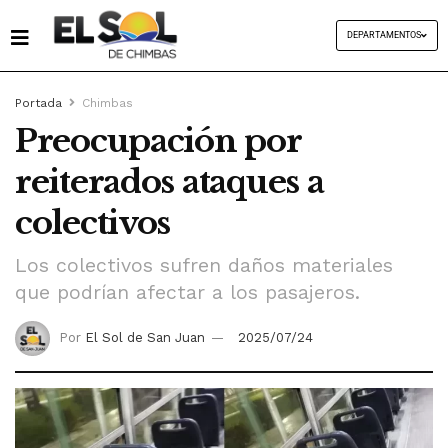
DEPARTAMENTOS
Portada
Chimbas
Preocupación por
reiterados ataques a
colectivos
Los colectivos sufren daños materiales
que podrían afectar a los pasajeros.
Por
El Sol de San Juan
2025/07/24