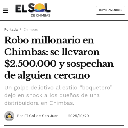
DEPARTAMENTOS
Portada
Chimbas
Robo millonario en
Chimbas: se llevaron
$2.500.000 y sospechan
de alguien cercano
Un golpe delictivo al estilo “boquetero”
dejó en shock a los dueños de una
distribuidora en Chimbas.
Por
El Sol de San Juan
2025/10/29