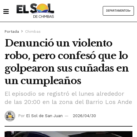
DEPARTAMENTOS
Portada
Chimbas
Denunció un violento
robo, pero confesó que lo
golpearon sus cuñadas en
un cumpleaños
El episodio se registró el lunes alrededor
de las 20:00 en la zona del Barrio Los Ande
Por
El Sol de San Juan
2026/04/30