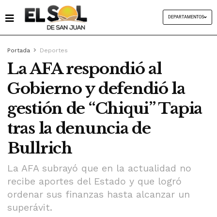
DEPARTAMENTOS
Portada
Deportes
La AFA respondió al
Gobierno y defendió la
gestión de “Chiqui” Tapia
tras la denuncia de
Bullrich
La AFA subrayó que en la actualidad no
recibe aportes del Estado y que logró
ordenar sus finanzas hasta alcanzar un
superávit.