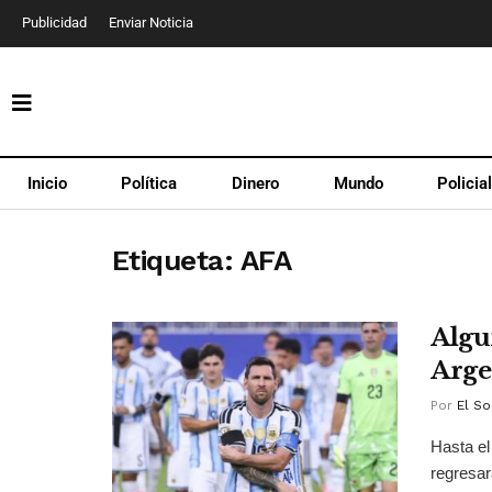
Publicidad
Enviar Noticia
Inicio
Política
Dinero
Mundo
Policia
Etiqueta:
AFA
Algu
Argen
Por
El So
Hasta el
regresar