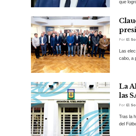
que logr
Clau
pres
Por
El So
Las elec
cabo, a p
La A
las 
Por
El So
Tras la 
del Fútb