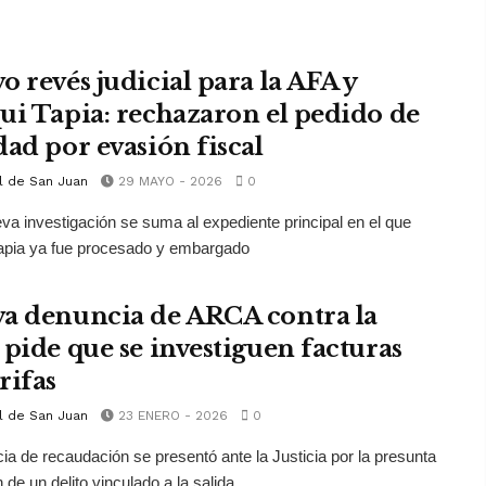
o revés judicial para la AFA y
ui Tapia: rechazaron el pedido de
dad por evasión fiscal
l de San Juan
29 MAYO - 2026
0
va investigación se suma al expediente principal en el que
apia ya fue procesado y embargado
a denuncia de ARCA contra la
 pide que se investiguen facturas
rifas
l de San Juan
23 ENERO - 2026
0
ia de recaudación se presentó ante la Justicia por la presunta
de un delito vinculado a la salida ...