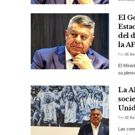
El G
Esta
del 
la A
Por
El So
El Minis
su pleno 
La A
soci
Unid
Por
El So
Las com