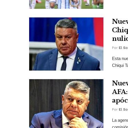
Nuev
Chiq
nuli
Por
El So
Esta nue
Chiqui T
Nuev
AFA:
apóc
Por
El So
La agenc
comisión 