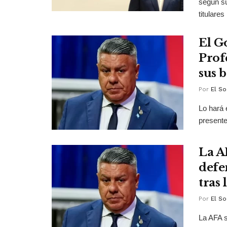
según su
titulares 
El G
Prof
sus 
Por
El So
Lo hará 
presente
La A
defe
tras
Por
El So
La AFA s