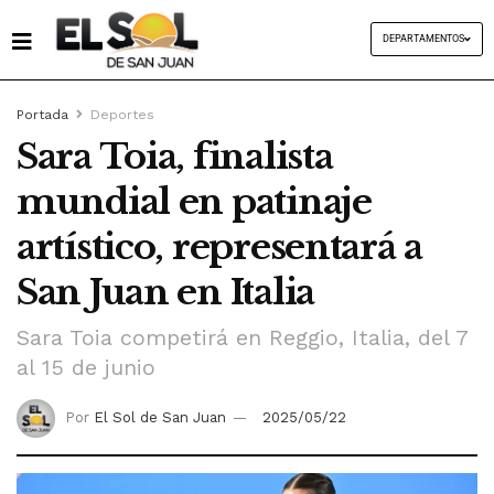
DEPARTAMENTOS
Portada
Deportes
Sara Toia, finalista
mundial en patinaje
artístico, representará a
San Juan en Italia
Sara Toia competirá en Reggio, Italia, del 7
al 15 de junio
Por
El Sol de San Juan
2025/05/22