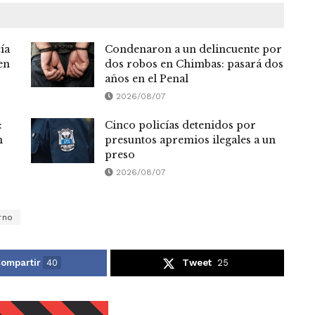
ía
Condenaron a un delincuente por
en
dos robos en Chimbas: pasará dos
años en el Penal
2026/08/07
:
Cinco policías detenidos por
n
presuntos apremios ilegales a un
preso
2026/08/07
rno
ompartir
40
Tweet
25