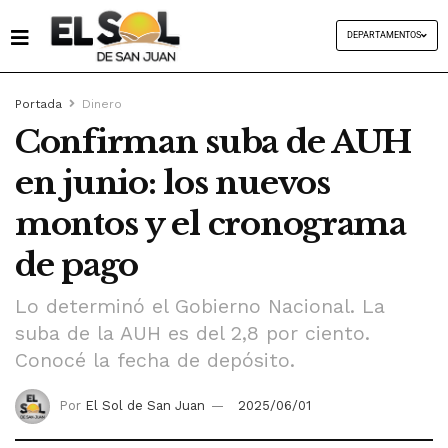
DEPARTAMENTOS
Portada
Dinero
Confirman suba de AUH
en junio: los nuevos
montos y el cronograma
de pago
Lo determinó el Gobierno Nacional. La
suba de la AUH es del 2,8 por ciento.
Conocé la fecha de depósito.
Por
El Sol de San Juan
2025/06/01