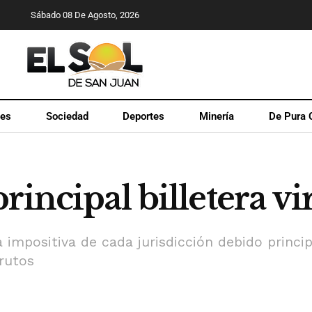
Sábado 08 De Agosto, 2026
les
Sociedad
Deportes
Minería
De Pura 
incipal billetera vir
a impositiva de cada jurisdicción debido princ
rutos