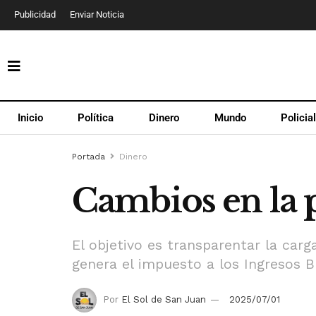
Publicidad
Enviar Noticia
Inicio
Política
Dinero
Mundo
Policia
Portada
Dinero
Cambios en la pr
El objetivo es transparentar la carg
genera el impuesto a los Ingresos B
Por
El Sol de San Juan
2025/07/01