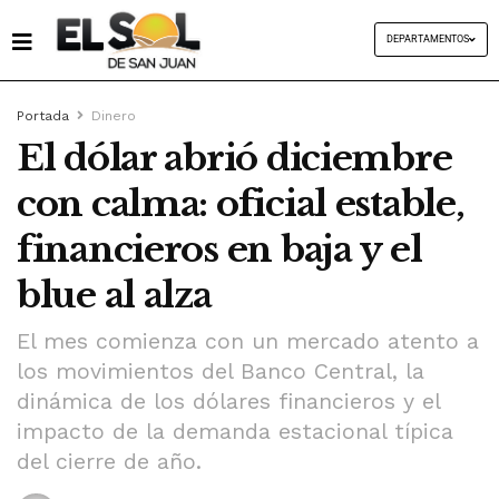
DEPARTAMENTOS
Portada
Dinero
El dólar abrió diciembre
con calma: oficial estable,
financieros en baja y el
blue al alza
El mes comienza con un mercado atento a
los movimientos del Banco Central, la
dinámica de los dólares financieros y el
impacto de la demanda estacional típica
del cierre de año.