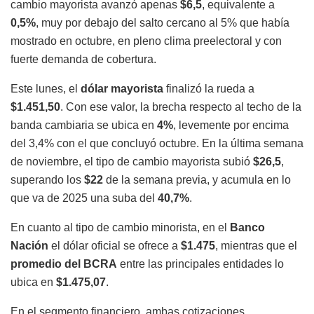
cambio mayorista avanzó apenas
$6,5
, equivalente a
0,5%
, muy por debajo del salto cercano al 5% que había
mostrado en octubre, en pleno clima preelectoral y con
fuerte demanda de cobertura.
Este lunes, el
dólar mayorista
finalizó la rueda a
$1.451,50
. Con ese valor, la brecha respecto al techo de la
banda cambiaria se ubica en
4%
, levemente por encima
del 3,4% con el que concluyó octubre. En la última semana
de noviembre, el tipo de cambio mayorista subió
$26,5
,
superando los
$22
de la semana previa, y acumula en lo
que va de 2025 una suba del
40,7%
.
En cuanto al tipo de cambio minorista, en el
Banco
Nación
el dólar oficial se ofrece a
$1.475
, mientras que el
promedio del BCRA
entre las principales entidades lo
ubica en
$1.475,07
.
En el segmento financiero, ambas cotizaciones