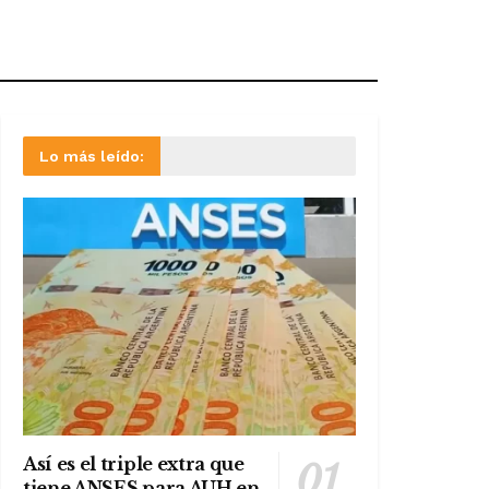
Lo más leído:
Así es el triple extra que
tiene ANSES para AUH en