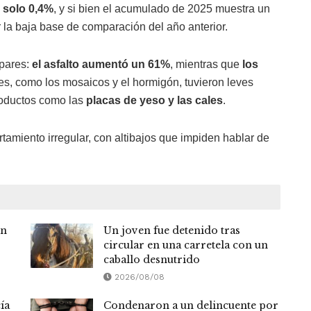
e
solo 0,4%
, y si bien el acumulado de 2025 muestra un
r la baja base de comparación del año anterior.
spares:
el asfalto aumentó un 61%
, mientras que
los
les, como los mosaicos y el hormigón, tuvieron leves
oductos como las
placas de yeso y las cales
.
amiento irregular, con altibajos que impiden hablar de
en
Un joven fue detenido tras
circular en una carretela con un
caballo desnutrido
2026/08/08
ía
Condenaron a un delincuente por