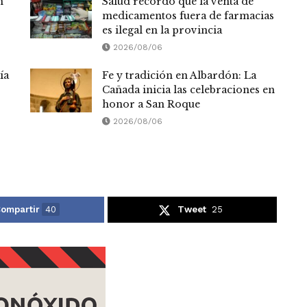
n
Salud recordó que la venta de
medicamentos fuera de farmacias
es ilegal en la provincia
2026/08/06
ía
Fe y tradición en Albardón: La
Cañada inicia las celebraciones en
honor a San Roque
2026/08/06
ompartir
40
Tweet
25