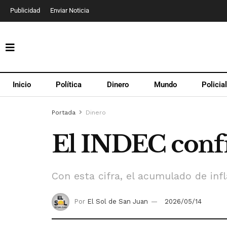
Publicidad
Enviar Noticia
Inicio
Política
Dinero
Mundo
Policia
Portada
Dinero
El INDEC confi
Con esta cifra, el acumulado de infl
Por
El Sol de San Juan
2026/05/14