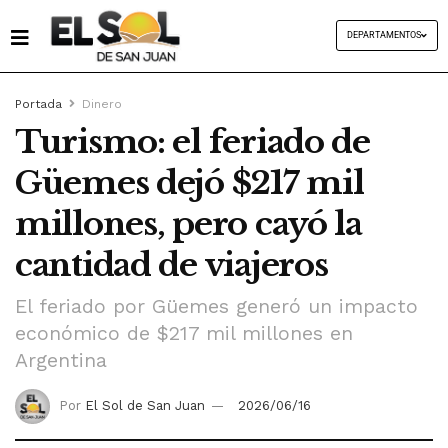
DEPARTAMENTOS
Portada
Dinero
Turismo: el feriado de
Güemes dejó $217 mil
millones, pero cayó la
cantidad de viajeros
El feriado por Güemes generó un impacto
económico de $217 mil millones en
Argentina
Por
El Sol de San Juan
2026/06/16