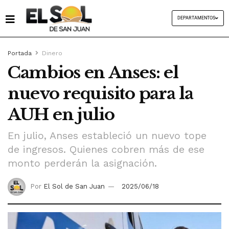
DEPARTAMENTOS
Portada
Dinero
Cambios en Anses: el
nuevo requisito para la
AUH en julio
En julio, Anses estableció un nuevo tope
de ingresos. Quienes cobren más de ese
monto perderán la asignación.
Por
El Sol de San Juan
2025/06/18