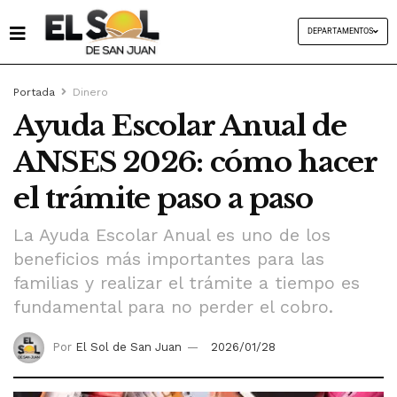
DEPARTAMENTOS
Portada
Dinero
Ayuda Escolar Anual de
ANSES 2026: cómo hacer
el trámite paso a paso
La Ayuda Escolar Anual es uno de los
beneficios más importantes para las
familias y realizar el trámite a tiempo es
fundamental para no perder el cobro.
Por
El Sol de San Juan
2026/01/28