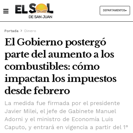
DEPARTAMENTOS
Portada
Dinero
El Gobierno postergó
parte del aumento a los
combustibles: cómo
impactan los impuestos
desde febrero
La medida fue firmada por el presidente
Javier Milei, el jefe de Gabinete Manuel
Adorni y el ministro de Economía Luis
Caputo, y entrará en vigencia a partir del 1°