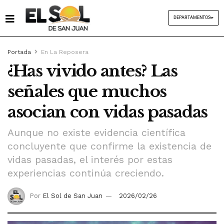
DEPARTAMENTOS
Portada
En La Reposera
¿Has vivido antes? Las
señales que muchos
asocian con vidas pasadas
Aunque no existe evidencia científica
concluyente que confirme la existencia de
vidas pasadas, el interés por estas
experiencias continúa creciendo.
Por
El Sol de San Juan
2026/02/26