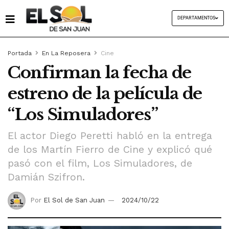
DEPARTAMENTOS
Portada
En La Reposera
Cine
Confirman la fecha de
estreno de la película de
“Los Simuladores”
El actor Diego Peretti habló en la entrega
de los Martín Fierro de Cine y explicó qué
pasó con el film, Los Simuladores, de
Damián Szifron.
Por
El Sol de San Juan
2024/10/22