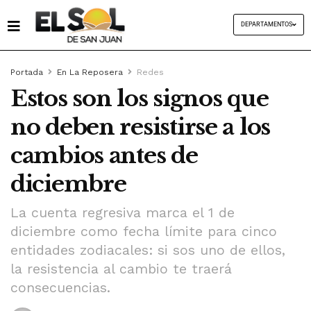
DEPARTAMENTOS
Portada
En La Reposera
Redes
Estos son los signos que
no deben resistirse a los
cambios antes de
diciembre
La cuenta regresiva marca el 1 de
diciembre como fecha límite para cinco
entidades zodiacales: si sos uno de ellos,
la resistencia al cambio te traerá
consecuencias.